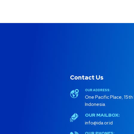
Contact Us
OUR ADDRESS:
One Pacific Place, 15th
Indonesia.
OUR MAILBOX:
info@ida.or.id
OUR PHONES: