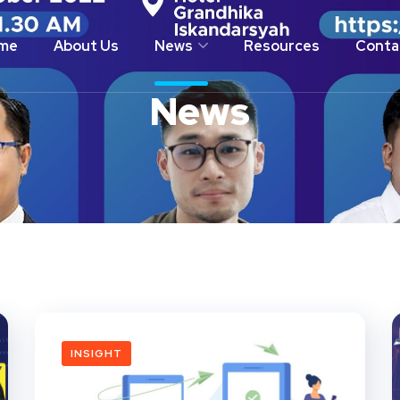
me
About Us
News
Resources
Conta
News
INSIGHT